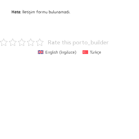
Hata:
İletişim formu bulunamadı.
Rate this porto_builder
English
(
İngilizce
)
Türkçe