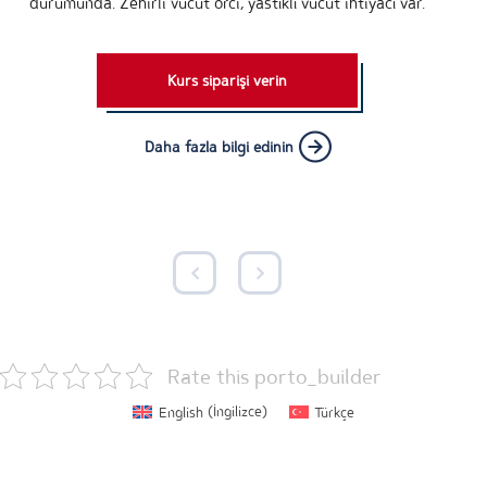
durumunda. Zehirli vücut orci, yastıklı vücut ihtiyacı var.
Kurs siparişi verin
Daha fazla bilgi edinin
Rate this porto_builder
English
(
İngilizce
)
Türkçe