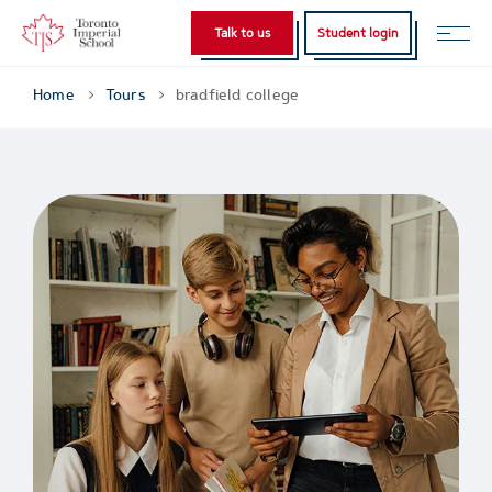
Talk to us
Student login
Home
Tours
bradfield college