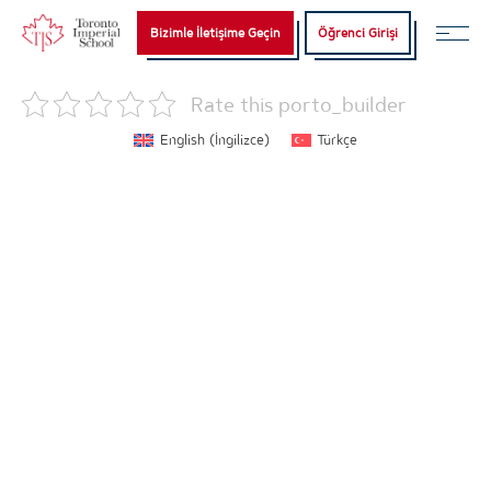
Bizimle İletişime Geçin
Öğrenci Girişi
Rate this porto_builder
English
(
İngilizce
)
Türkçe