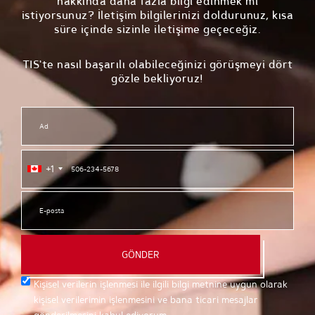
hakkında daha fazla bilgi edinmek mi
istiyorsunuz? İletişim bilgilerinizi doldurunuz, kısa
süre içinde sizinle iletişime geçeceğiz.
TIS'te nasıl başarılı olabileceğinizi görüşmeyi dört
gözle bekliyoruz!
+1
GÖNDER
Kişisel verilerin işlenmesi ile ilgili bilgi metnine uygun olarak
kişisel verilerimin işlenmesini ve bana ticari mesajlar
gönderilmesini kabul ediyorum.