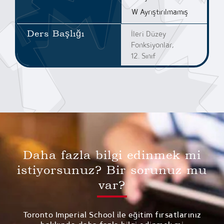
W Ayrıştırılmamış
Ders Başlığı
İleri Düzey
Fonksiyonlar,
12. Sınıf
Daha fazla bilgi edinmek mi
istiyorsunuz? Bir sorunuz mu
var?
Toronto Imperial School ile eğitim fırsatlarınız