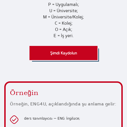
P = Uygulamalı;
U = Üniversite;
M = Üniversite/Kolej;
C = Kolej;
O = Açık;
E = İş yeri.
Şimdi Kaydolun
Örneğin
Örneğin, ENG4U, açıklandığında şu anlama gelir:
ders tanımlayıcısı — ENG: İngilizce;