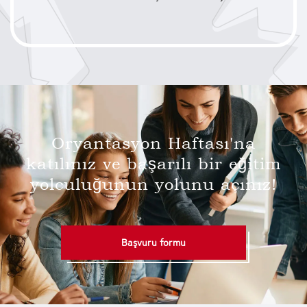
Oryantasyon Haftası'na
katılınız ve
başarılı bir eğitim
yolculuğunun yolunu açınız!
Başvuru formu