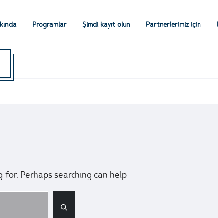
kında
Programlar
Şimdi kayıt olun
Partnerlerimiz için
g for. Perhaps searching can help.