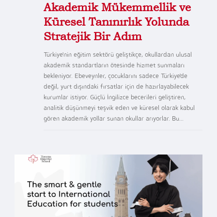
Akademik Mükemmellik ve
Küresel Tanınırlık Yolunda
Stratejik Bir Adım
Türkiye'nin eğitim sektörü geliştikçe, okullardan ulusal
akademik standartların ötesinde hizmet sunmaları
bekleniyor. Ebeveynler, çocuklarını sadece Türkiye'de
değil, yurt dışındaki fırsatlar için de hazırlayabilecek
kurumlar istiyor. Güçlü İngilizce becerileri geliştiren,
analitik düşünmeyi teşvik eden ve küresel olarak kabul
gören akademik yollar sunan okullar arıyorlar. Bu...