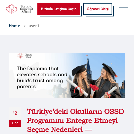
Bizimle İletişime Geçin
Öğrenci Girişi
Home
user1
Türkiye’deki Okulların OSSD
12
Programını Entegre Etmeyi
Oca
Seçme Nedenleri —