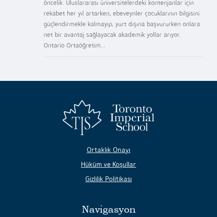
öncelik. Uluslararası üniversitelerdeki kontenjanlar için
rekabet her yıl artarken, ebeveynler çocuklarının bilgisini
güçlendirmekle kalmayıp, yurt dışına başvururken onlara
net bir avantaj sağlayacak akademik yollar arıyor.
Ontario Ortaöğretim...
Ortaklık Onayı
Hüküm ve Koşullar
Gizlilik Politikası
Navigasyon