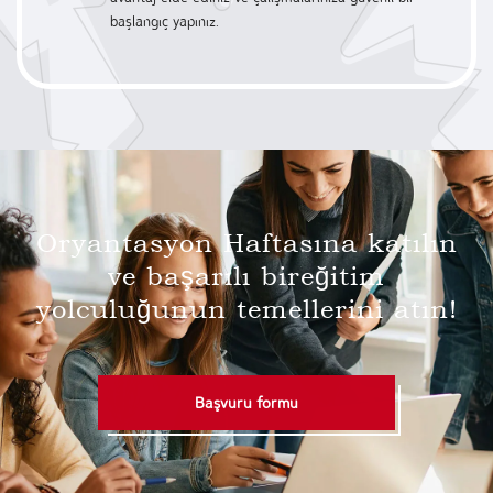
başlangıç yapınız.
Oryantasyon Haftasına katılın
ve başarılı bir
eğitim
yolculuğunun temellerini atın!
Başvuru formu