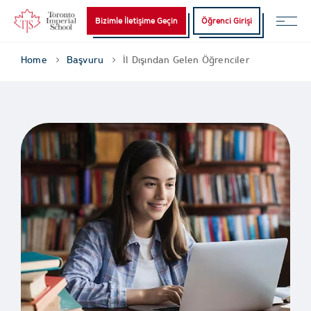
Bizimle İletişime Geçin
Öğrenci Girişi
Home
Başvuru
İl Dışından Gelen Öğrenciler