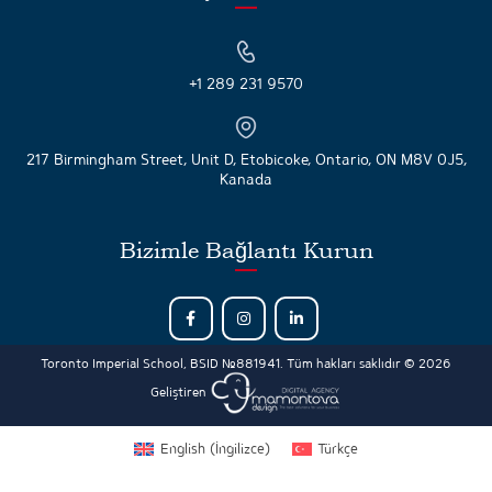
+1 289 231 9570
217 Birmingham Street, Unit D, Etobicoke, Ontario, ON M8V 0J5,
Kanada
Bizimle Bağlantı Kurun
Toronto Imperial School, BSID №881941. Tüm hakları saklıdır © 2026
Geliştiren
English
(
İngilizce
)
Türkçe