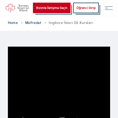
Bizimle İletişime Geçin
Öğrenci Girişi
Home
Müfredat
İngilizce İkinci Dil Kursları