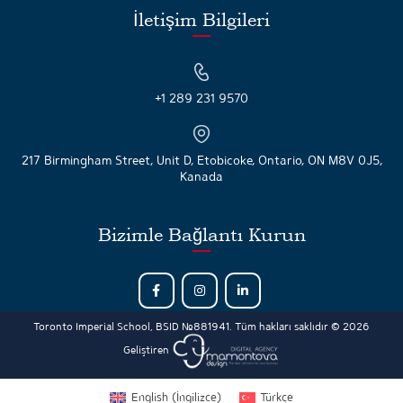
İletişim Bilgileri
+1 289 231 9570
217 Birmingham Street, Unit D, Etobicoke, Ontario, ON M8V 0J5,
Kanada
Bizimle Bağlantı Kurun
Toronto Imperial School, BSID №881941. Tüm hakları saklıdır © 2026
Geliştiren
English
(
İngilizce
)
Türkçe