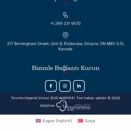
+1 289 231 9570
217 Birmingham Street, Unit D, Etobicoke, Ontario, ON M8V 0J5,
Kanada
Bizimle Bağlantı Kurun
Toronto Imperial School, BSID №881941. Tüm hakları saklıdır © 2026
Geliştiren
English
(
İngilizce
)
Türkçe