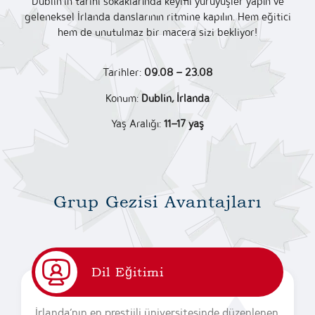
Dublin’in tarihi sokaklarında keyifli yürüyüşler yapın ve
geleneksel İrlanda danslarının ritmine kapılın. Hem eğitici
hem de unutulmaz bir macera sizi bekliyor!
Tarihler:
09.08 – 23.08
Konum:
Dublin, İrlanda
Yaş Aralığı:
11–17 yaş
Grup Gezisi Avantajları
Dil Eğitimi
İrlanda’nın en prestijli üniversitesinde düzenlenen