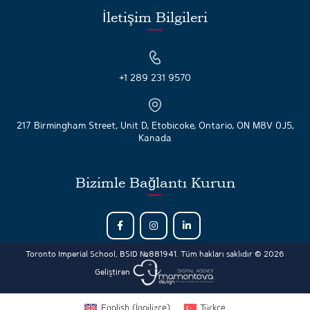
İletişim Bilgileri
+1 289 231 9570
217 Birmingham Street, Unit D, Etobicoke, Ontario, ON M8V 0J5,
Kanada
Bizimle Bağlantı Kurun
Toronto Imperial School, BSID №881941. Tüm hakları saklıdır © 2026
Geliştiren
English
(
İngilizce
)
Türkçe