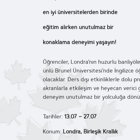
en iyi üniversitelerden birinde
eğitim alırken unutulmaz bir
konaklama deneyimi yaşayın!
Öğrenciler, Londra’nın huzurlu banliyö
ünlü Brunel Üniversitesi’nde İngilizce 
olacaklar. Ders dışı etkinliklerle dolu p
akranlarla etkileşim ve heyecan verici 
deneyim unutulmaz bir yolculuğa dönü
Tarihler:
13.07 – 27.07
Konum:
Londra, Birleşik Krallık