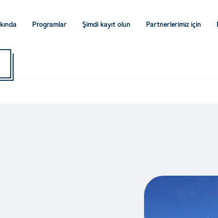
kında
Programlar
Şimdi kayıt olun
Partnerlerimiz için