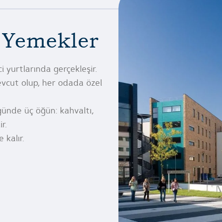
 Yemekler
 yurtlarında gerçekleşir.
evcut olup, her odada özel
günde üç öğün: kahvaltı,
r.
 kalır.