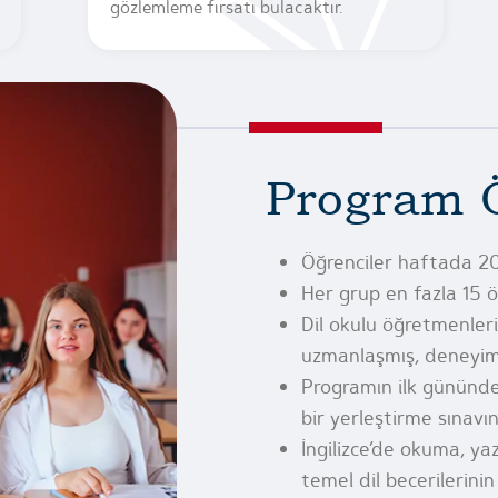
gözlemleme fırsatı bulacaktır.
Program Ö
Öğrenciler haftada 20 s
Her grup en fazla 15 ö
Dil okulu öğretmenler
uzmanlaşmış, deneyimli 
Programın ilk gününde ö
bir yerleştirme sınavın
İngilizce’de okuma, y
temel dil becerilerini