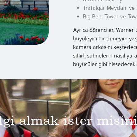
Trafalgar Meydanı ve 
Big Ben, Tower ve To
Ayrıca öğrenciler, Warner
büyüleyici bir deneyim yaş
kamera arkasını keşfedece
sihirli sahnelerin nasıl ya
büyücüler gibi hissedecekl
lgi almak ister misin