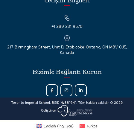
İletişim Bilgileri
+1 289 231 9570
217 Birmingham Street, Unit D, Etobicoke, Ontario, ON M8V 0J5,
Kanada
Bizimle Bağlantı Kurun
Toronto Imperial School, BSID №881941. Tüm hakları saklıdır © 2026
Geliştiren
English
(
İngilizce
)
Türkçe