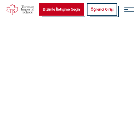
Bizimle İletişime Geçin
Öğrenci Girişi
Home
Ücretsiz IELTS testi
English
(
İngilizce
)
Türkçe