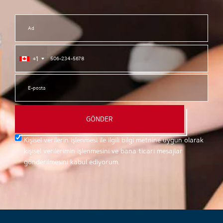
+1
GÖNDER
Kişisel verilerin işlenmesi ile ilgili bilgi metnine uygun olarak
kişisel verilerimin işlenmesini ve bana ticari mesajlar
gönderilmesini kabul ediyorum.