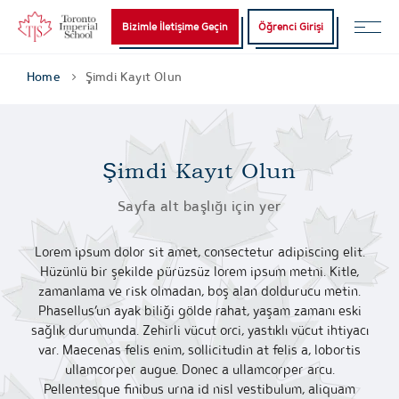
Bizimle İletişime Geçin
Öğrenci Girişi
Home
Şimdi Kayıt Olun
Şimdi Kayıt Olun
Sayfa alt başlığı için yer
Lorem ipsum dolor sit amet, consectetur adipiscing elit.
Hüzünlü bir şekilde pürüzsüz lorem ipsum metni. Kitle,
zamanlama ve risk olmadan, boş alan doldurucu metin.
Phasellus’un ayak biliği gölde rahat, yaşam zamanı eski
sağlık durumunda. Zehirli vücut orci, yastıklı vücut ihtiyacı
var. Maecenas felis enim, sollicitudin at felis a, lobortis
ullamcorper augue. Donec a ullamcorper arcu.
Pellentesque finibus urna id nisl vestibulum, aliquam