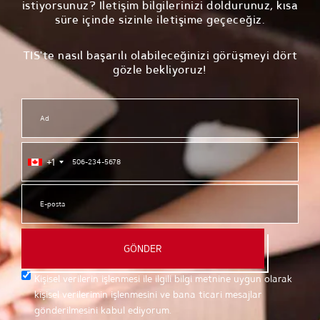
istiyorsunuz? İletişim bilgilerinizi doldurunuz, kısa
süre içinde sizinle iletişime geçeceğiz.
TIS'te nasıl başarılı olabileceğinizi görüşmeyi dört
gözle bekliyoruz!
+1
GÖNDER
Kişisel verilerin işlenmesi ile ilgili bilgi metnine uygun olarak
kişisel verilerimin işlenmesini ve bana ticari mesajlar
gönderilmesini kabul ediyorum.