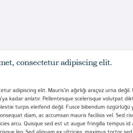
et, consectetur adipiscing elit.
tur adipiscing elit. Mauris’in ağırlığı araçsız urna deği
a kadar anlatır. Pellentesque scelerisque volutpat dikte
olestie turpis eleifend değil. Fusce bibendum özgürlüğü 
a consequat diam, ac accumsan mauris facilisis vel. Sed ri
icies arcu. Quisque sed est ut augue fringilla tempus i
lerisque leo. Sed aliquam ex ultricies, maximus tortor se