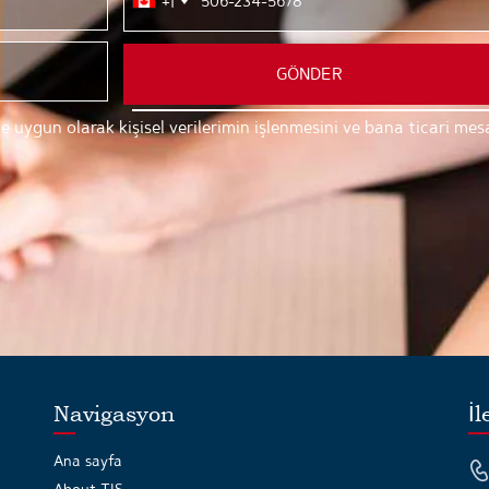
+1
GÖNDER
tnine uygun olarak kişisel verilerimin işlenmesini ve bana ticari m
Navigasyon
İl
Ana sayfa