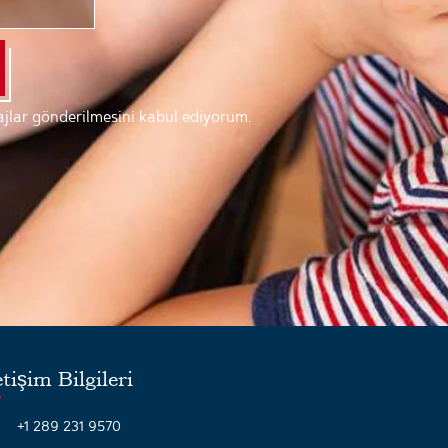
esajlar gönderilmesini kabul ediyorum.
etişim Bilgileri
+1 289 231 9570