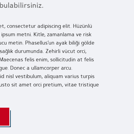
ulabilirsiniz.
t, consectetur adipiscing elit. Hüzünlü
m ipsum metni. Kitle, zamanlama ve risk
cu metin. Phasellus’un ayak biliği gölde
ağlık durumunda. Zehirli vücut orci,
 Maecenas felis enim, sollicitudin at felis
ugue. Donec a ullamcorper arcu.
id nisl vestibulum, aliquam varius turpis
usto sit amet orci pretium, vitae tristique