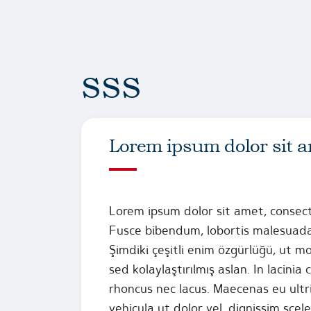
SSS
Lorem ipsum dolor sit am
Lorem ipsum dolor sit amet, consecte
Fusce bibendum, lobortis malesuada’y
Şimdiki çeşitli enim özgürlüğü, ut m
sed kolaylaştırılmış aslan. In lacini
rhoncus nec lacus. Maecenas eu ultr
vehicula ut dolor vel, dignissim sce