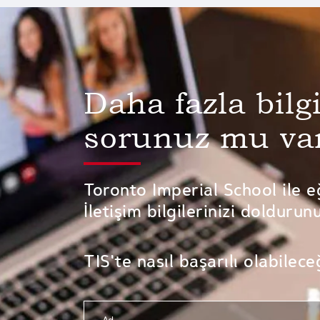
Daha fazla bilg
sorunuz mu va
Toronto Imperial School ile e
İletişim bilgilerinizi doldurun
TIS'te nasıl başarılı olabilec