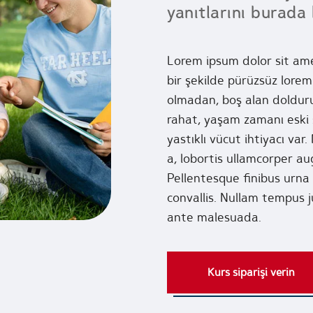
yanıtlarını burada b
Lorem ipsum dolor sit ame
bir şekilde pürüzsüz lore
olmadan, boş alan dolduru
rahat, yaşam zamanı eski s
yastıklı vücut ihtiyacı var.
a, lobortis ullamcorper a
Pellentesque finibus urna 
convallis. Nullam tempus j
ante malesuada.
Kurs siparişi verin