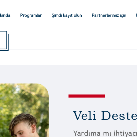
kında
Programlar
Şimdi kayıt olun
Partnerlerimiz için
Veli Deste
Yardıma mı ihtiyacı