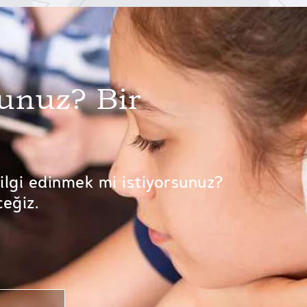
sunuz? Bir
bilgi edinmek mi istiyorsunuz?
ceğiz.