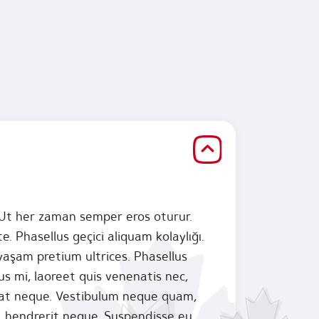
l. Ut her zaman semper eros oturur.
. Phasellus geçici aliquam kolaylığı.
yaşam pretium ultrices. Phasellus
sus mi, laoreet quis venenatis nec,
d at neque. Vestibulum neque quam,
d, hendrerit neque. Suspendisse eu